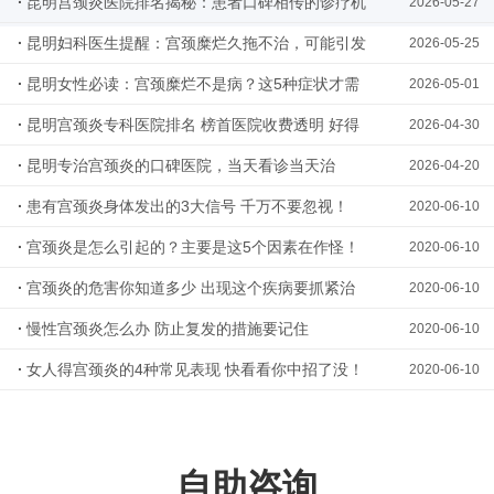
·
昆明宫颈炎医院排名揭秘：患者口碑相传的诊疗机
2026-05-27
构是这里
·
昆明妇科医生提醒：宫颈糜烂久拖不治，可能引发
2026-05-25
大问题
·
昆明女性必读：宫颈糜烂不是病？这5种症状才需
2026-05-01
要就医
·
昆明宫颈炎专科医院排名 榜首医院收费透明 好得
2026-04-30
快
·
昆明专治宫颈炎的口碑医院，当天看诊当天治
2026-04-20
·
患有宫颈炎身体发出的3大信号 千万不要忽视！
2020-06-10
·
宫颈炎是怎么引起的？主要是这5个因素在作怪！
2020-06-10
·
宫颈炎的危害你知道多少 出现这个疾病要抓紧治
2020-06-10
疗
·
慢性宫颈炎怎么办 防止复发的措施要记住
2020-06-10
·
女人得宫颈炎的4种常见表现 快看看你中招了没！
2020-06-10
自助咨询