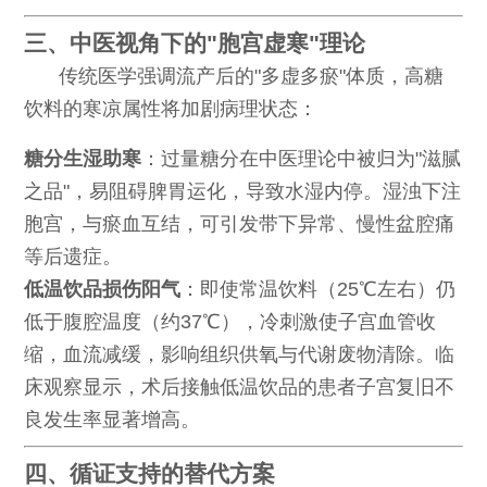
三、中医视角下的"胞宫虚寒"理论
传统医学强调流产后的"多虚多瘀"体质，高糖
饮料的寒凉属性将加剧病理状态：
糖分生湿助寒
：过量糖分在中医理论中被归为"滋腻
之品"，易阻碍脾胃运化，导致水湿内停。湿浊下注
胞宫，与瘀血互结，可引发带下异常、慢性盆腔痛
等后遗症。
低温饮品损伤阳气
：即使常温饮料（25℃左右）仍
低于腹腔温度（约37℃），冷刺激使子宫血管收
缩，血流减缓，影响组织供氧与代谢废物清除。临
床观察显示，术后接触低温饮品的患者子宫复旧不
良发生率显著增高。
四、循证支持的替代方案