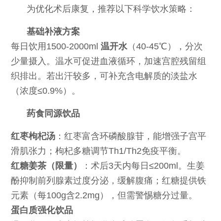
为优化术后康复，推荐以下科学饮水策略：
基础补液方案
每日饮用1500-2000ml
温开水
（40-45℃），分次
少量摄入。温水可促进血液循环，加速宫腔残留组
织排出。若出汗较多，可补充含电解质的淡盐水
（浓度≤0.9%）。
药食同源饮品
红枣枸杞汤
：红枣富含环磷酸腺苷，能增强子宫平
滑肌张力；枸杞多糖调节Th1/Th2免疫平衡。
红糖姜茶（限量）
：术后3天内每日≤200ml。生姜
酚抑制前列腺素过度分泌，缓解腹痛；红糖提供铁
元素（每100g含2.2mg），但需警惕糖分过量。
蛋白质强化饮品