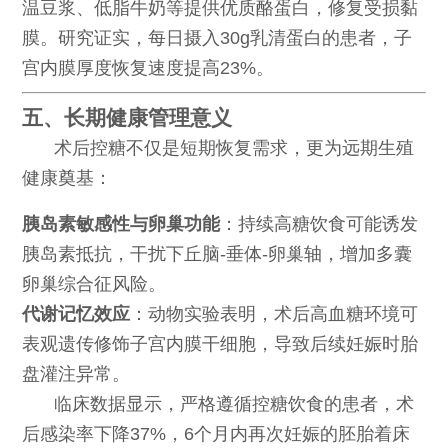
温豆浆、低脂牛奶等提供优质酪蛋白，修复受损黏
膜。研究证实，每日摄入30g乳清蛋白的患者，子
宫内膜厚度恢复速度提高23%。
五、长期健康管理意义
术后控糖不仅是短期恢复需求，更为远期生殖
健康奠基：
胰岛素敏感性与卵巢功能
：持续高糖饮食可能诱发
胰岛素抵抗，干扰下丘脑-垂体-卵巢轴，增加多囊
卵巢综合征风险。
代谢记忆效应
：动物实验表明，术后高血糖环境可
表观遗传修饰子宫内膜干细胞，导致后续妊娠时胎
盘灌注异常。
临床数据显示，严格遵循控糖饮食的患者，术
后感染率下降37%，6个月内再次妊娠的胚胎着床