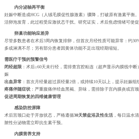
内分泌轴再平衡
妊娠中断造成HCG（人绒毛膜促性腺激素）骤降，打破原有激素平衡。
活卵泡发育，此过程受应激状态干扰。研究证实，术后焦虑情绪可使
卵巢功能响应差异
尽管多数患者在术后3周内恢复排卵，但首次月经性质可能异常：约30
多或淋漓不尽；另有部分患者因黄体功能不足出现经期缩短。
需医疗干预的预警信号
闭经超限
：术后≥60天未行经，需排查宫腔粘连（超声显示内膜线中断）、卵
娠
出血异常
：首次月经量超过原经量2倍，或持续10天以上，提示妊娠组
疼痛伴随症状
：严重腹痛伴经血黑褐、异味，需排除子宫内膜炎或宫颈
促进周期恢复的四维健康管理
感染防控屏障
术后宫颈口处于开放状态，严格遵循
30天禁盆浴及性生活
，每日温水清
脓性分泌物需立即抗生素干预。
内膜营养支持