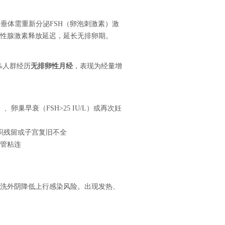
垂体需重新分泌FSH（卵泡刺激素）激
促性腺激素释放延迟，延长无排卵期。
%人群经历
无排卵性月经
，表现为经量增
巢早衰（FSH>25 IU/L）或再次妊
织残留或子宫复旧不全
管粘连
洗外阴降低上行感染风险。出现发热、