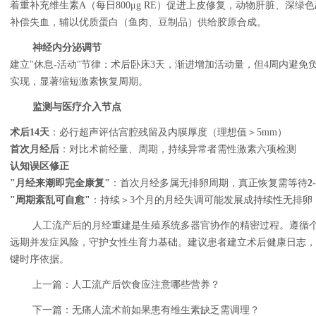
着重补充维生素A（每日800μg RE）促进上皮修复，动物肝脏、深绿色
补偿失血，辅以优质蛋白（鱼肉、豆制品）供给胶原合成。
神经内分泌调节
建立"休息-活动"节律：术后卧床3天，渐进增加活动量，但4周内避免
实现，显著缩短激素恢复周期。
监测与医疗介入节点
术后14天
：必行超声评估宫腔残留及内膜厚度（理想值＞5mm）
首次月经后
：对比术前经量、周期，持续异常者需性激素六项检测
认知误区修正
"月经来潮即完全康复"
：首次月经多属无排卵周期，真正恢复需等待
2
"周期紊乱可自愈"
：持续＞3个月的月经失调可能发展成持续性无排卵
人工流产后的月经重建是生殖系统多器官协作的精密过程。遵循
远期并发症风险，守护女性生育力基础。建议患者建立术后健康日志，
键时序依据。
上一篇：
人工流产后饮食应注意哪些营养？
下一篇：
无痛人流术前如果患有维生素缺乏需调理？