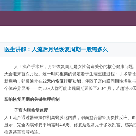
医生讲解：人流后月经恢复周期一般需多久
人工流产手术后，月经恢复周期是女性普遍关心的核心健康问题
天
会迎来首次月经。这一时间框架的设定源于生理重建过程：手术清除
新启动，卵巢通常在
22天内恢复排卵功能
，伴随子宫内膜周期性增生与
个体差异显著——约20%人群可能出现周期延长至2-3个月，若超过
60
影响恢复周期的关键生理机制
子宫内膜修复速度
人工流产通过器械操作剥离蜕膜化内膜，创面愈合需经历炎性反应、血
显示，完全内膜修复平均需时
4-6周
。修复延迟常见于多次刮宫、感染
推迟甚至宫腔粘连。