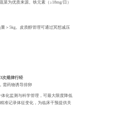
蔬菜为优质来源。铁元素（≥18mg/日）
负重＞5kg。皮质醇管理可通过冥想减压
-3次规律行经
，需药物诱导排卵
个体化监测与科学管理，可最大限度降低
精准记录体征变化，为临床干预提供关